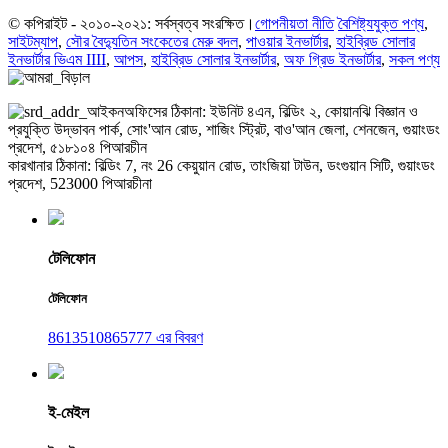
© কপিরাইট - ২০১০-২০২১: সর্বস্বত্ব সংরক্ষিত।
গোপনীয়তা নীতি
বৈশিষ্ট্যযুক্ত পণ্য
,
সাইটম্যাপ
,
সৌর বৈদ্যুতিন সংকেতের মেরু বদল
,
পাওয়ার ইনভার্টার
,
হাইব্রিড সোলার
ইনভার্টার ভিএম IIII
,
আপস
,
হাইব্রিড সোলার ইনভার্টার
,
অফ গ্রিড ইনভার্টার
,
সকল পণ্য
অফিসের ঠিকানা: ইউনিট ৪এন, বিল্ডিং ২, কোয়ানঝি বিজ্ঞান ও
প্রযুক্তি উদ্ভাবন পার্ক, সোং'আন রোড, শাজিং স্ট্রিট, বাও'আন জেলা, শেনজেন, গুয়াংডং
প্রদেশ, ৫১৮১০৪ পিআরচীন
কারখানার ঠিকানা: বিল্ডিং 7, নং 26 কেয়ুয়ান রোড, তাংজিয়া টাউন, ডংগুয়ান সিটি, গুয়াংডং
প্রদেশ, 523000 পিআরচীনা
টেলিফোন
টেলিফোন
8613510865777 এর বিবরণ
ই-মেইল