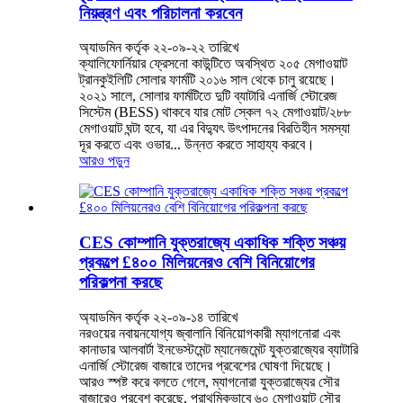
নিয়ন্ত্রণ এবং পরিচালনা করবেন
অ্যাডমিন কর্তৃক ২২-০৯-২২ তারিখে
ক্যালিফোর্নিয়ার ফ্রেসনো কাউন্টিতে অবস্থিত ২০৫ মেগাওয়াট
ট্রানকুইলিটি সোলার ফার্মটি ২০১৬ সাল থেকে চালু রয়েছে।
২০২১ সালে, সোলার ফার্মটিতে দুটি ব্যাটারি এনার্জি স্টোরেজ
সিস্টেম (BESS) থাকবে যার মোট স্কেল ৭২ মেগাওয়াট/২৮৮
মেগাওয়াট ঘন্টা হবে, যা এর বিদ্যুৎ উৎপাদনের বিরতিহীন সমস্যা
দূর করতে এবং ওভার... উন্নত করতে সাহায্য করবে।
আরও পড়ুন
CES কোম্পানি যুক্তরাজ্যে একাধিক শক্তি সঞ্চয়
প্রকল্পে £৪০০ মিলিয়নেরও বেশি বিনিয়োগের
পরিকল্পনা করছে
অ্যাডমিন কর্তৃক ২২-০৯-১৪ তারিখে
নরওয়ের নবায়নযোগ্য জ্বালানি বিনিয়োগকারী ম্যাগনোরা এবং
কানাডার আলবার্টা ইনভেস্টমেন্ট ম্যানেজমেন্ট যুক্তরাজ্যের ব্যাটারি
এনার্জি স্টোরেজ বাজারে তাদের প্রবেশের ঘোষণা দিয়েছে।
আরও স্পষ্ট করে বলতে গেলে, ম্যাগনোরা যুক্তরাজ্যের সৌর
বাজারেও প্রবেশ করেছে, প্রাথমিকভাবে ৬০ মেগাওয়াট সৌর