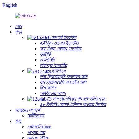
English
হোম
পণ্য
ইনভার্টার
হাইব্রিড সোলার ইনভার্টার
অফ গ্রিড সোলার ইনভার্টার
ব্যাটারি
এমপিপিটি
মাইক্রো ইনভার্টার
ইউপিএস
উচ্চ ফ্রিকোয়েন্সি অনলাইন আপ
কম ফ্রিকোয়েন্সি অনলাইন আপ
শিল্প আপস
আউটডোর আপস
টেলিকম পাওয়ার সলিউশনস
৪৮ ভিডিসি সোলার টেলিকম পাওয়ার সিস্টেম
আমাদের সম্পর্কে
সার্টিফিকেট
খবর
কোম্পানির খবর
পণ্যের খবর
এক্সপো নিউজ