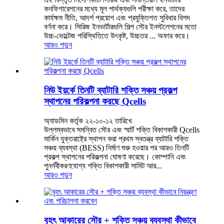
কনফিগারেশনের মধ্যে মূল পার্থক্যগুলি পরীক্ষা করে, তাদের
কার্যক্ষম নীতি, আদর্শ প্রয়োগ এবং প্রযুক্তিগত সুবিধার বিশদ
বর্ণনা করে। সিরিজ ইনভার্টারগুলি শিল্প সৌর ইনস্টলেশনের মতো
উচ্চ-ভোল্টেজ পরিস্থিতিতে উৎকৃষ্ট, উচ্চতর ... অফার করে।
আরও পড়ুন
নিউ ইয়র্কে তিনটি ব্যাটারি শক্তি সঞ্চয় প্রকল্প
স্থাপনের পরিকল্পনা করছে Qcells
অ্যাডমিন কর্তৃক ২২-১০-১২ তারিখে
উল্লম্বভাবে সমন্বিত সৌর এবং স্মার্ট শক্তি বিকাশকারী Qcells
মার্কিন যুক্তরাষ্ট্রে স্থাপন করা প্রথম স্বতন্ত্র ব্যাটারি শক্তি
সঞ্চয় ব্যবস্থা (BESS) নির্মাণ শুরু হওয়ার পর আরও তিনটি
প্রকল্প স্থাপনের পরিকল্পনা ঘোষণা করেছে। কোম্পানি এবং
পুনর্নবীকরণযোগ্য শক্তি বিকাশকারী সামিট আর...
আরও পড়ুন
বৃহৎ আকারের সৌর + শক্তি সঞ্চয় ব্যবস্থা কীভাবে