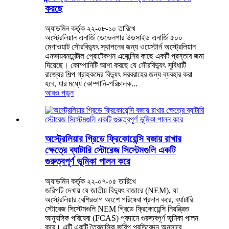
করছে
অ্যাডমিন কর্তৃক ২২-০৮-১০ তারিখে
অস্ট্রেলিয়ান এনার্জি ডেভেলপার উডসাইড এনার্জি ৫০০
মেগাওয়াট সৌরবিদ্যুৎ স্থাপনের জন্য ওয়েস্টার্ন অস্ট্রেলিয়ান
এনভায়রনমেন্টাল প্রোটেকশন এজেন্সির কাছে একটি প্রস্তাব জমা
দিয়েছে। কোম্পানিটি আশা করছে যে সৌরবিদ্যুৎ সুবিধাটি
রাজ্যের শিল্প গ্রাহকদের বিদ্যুৎ সরবরাহের জন্য ব্যবহার করা
হবে, যার মধ্যে কোম্পানি-পরিচালক...
আরও পড়ুন
অস্ট্রেলিয়ার গ্রিডে ফ্রিকোয়েন্সি বজায় রাখার
ক্ষেত্রে ব্যাটারি স্টোরেজ সিস্টেমগুলি একটি
গুরুত্বপূর্ণ ভূমিকা পালন করে
অ্যাডমিন কর্তৃক ২২-০৭-০৫ তারিখে
জরিপটি দেখায় যে জাতীয় বিদ্যুৎ বাজারে (NEM), যা
অস্ট্রেলিয়ার বেশিরভাগ অংশে পরিষেবা প্রদান করে, ব্যাটারি
স্টোরেজ সিস্টেমগুলি NEM গ্রিডে ফ্রিকোয়েন্সি নিয়ন্ত্রিত
আনুষঙ্গিক পরিষেবা (FCAS) প্রদানে গুরুত্বপূর্ণ ভূমিকা পালন
করে। এটি একটি ত্রৈমাসিক জরিপ প্রতিবেদন অনুসারে