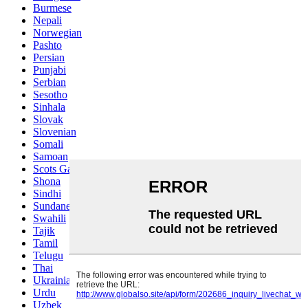
Burmese
Nepali
Norwegian
Pashto
Persian
Punjabi
Serbian
Sesotho
Sinhala
Slovak
Slovenian
Somali
Samoan
Scots Gaelic
Shona
Sindhi
Sundanese
Swahili
Tajik
Tamil
Telugu
Thai
Ukrainian
Urdu
Uzbek