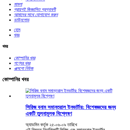
মামলা
প্রায়শই জিজ্ঞাসিত প্রশ্নাবলী
আমাদের সাথে যোগাযোগ করুন
ডাউনলোড
হোম
খবর
খবর
কোম্পানির খবর
পণ্যের খবর
এক্সপো নিউজ
কোম্পানির খবর
সিরিজ বনাম সমান্তরাল ইনভার্টার: বিশেষজ্ঞদের জন্য
একটি তুলনামূলক বিশ্লেষণ
অ্যাডমিন কর্তৃক ২৫-০৬-০৯ তারিখে
এই বিস্তৃত নির্দেশিকাটি সিরিজ এবং সমান্তরাল ইনভার্টার