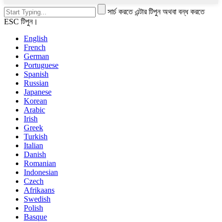
সার্চ করতে এন্টার টিপুন অথবা বন্ধ করতে
ESC টিপুন।
English
French
German
Portuguese
Spanish
Russian
Japanese
Korean
Arabic
Irish
Greek
Turkish
Italian
Danish
Romanian
Indonesian
Czech
Afrikaans
Swedish
Polish
Basque