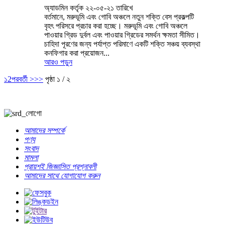
অ্যাডমিন কর্তৃক ২২-০৫-২১ তারিখে
বর্তমানে, মরুভূমি এবং গোবি অঞ্চলে নতুন শক্তি বেস প্রকল্পটি
বৃহৎ পরিসরে প্রচার করা হচ্ছে। মরুভূমি এবং গোবি অঞ্চলে
পাওয়ার গ্রিড দুর্বল এবং পাওয়ার গ্রিডের সমর্থন ক্ষমতা সীমিত।
চাহিদা পূরণের জন্য পর্যাপ্ত পরিমাণে একটি শক্তি সঞ্চয় ব্যবস্থা
কনফিগার করা প্রয়োজন...
আরও পড়ুন
১
2
পরবর্তী >
>>
পৃষ্ঠা ১ / ২
আমাদের সম্পর্কে
পণ্য
সংবাদ
মামলা
প্রায়শই জিজ্ঞাসিত প্রশ্নাবলী
আমাদের সাথে যোগাযোগ করুন