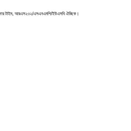
ট্রান্সফার টাইম, আরএস২৩২/এসএনএমপি/ইউএসবি ঐচ্ছিক।