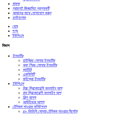
মামলা
প্রায়শই জিজ্ঞাসিত প্রশ্নাবলী
আমাদের সাথে যোগাযোগ করুন
ডাউনলোড
হোম
পণ্য
ইউপিএস
বিভাগ
ইনভার্টার
হাইব্রিড সোলার ইনভার্টার
অফ গ্রিড সোলার ইনভার্টার
ব্যাটারি
এমপিপিটি
মাইক্রো ইনভার্টার
ইউপিএস
উচ্চ ফ্রিকোয়েন্সি অনলাইন আপ
কম ফ্রিকোয়েন্সি অনলাইন আপ
শিল্প আপস
আউটডোর আপস
টেলিকম পাওয়ার সলিউশনস
৪৮ ভিডিসি সোলার টেলিকম পাওয়ার সিস্টেম