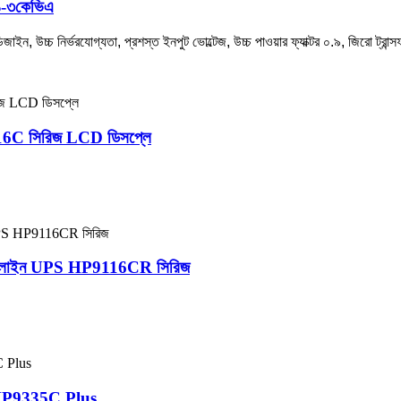
 ১-৩কেভিএ
ন, উচ্চ নির্ভরযোগ্যতা, প্রশস্ত ইনপুট ভোল্টেজ, উচ্চ পাওয়ার ফ্যাক্টর ০.৯, জিরো 
16C সিরিজ LCD ডিসপ্লে
লাই অনলাইন UPS HP9116CR সিরিজ
PS HP9335C Plus