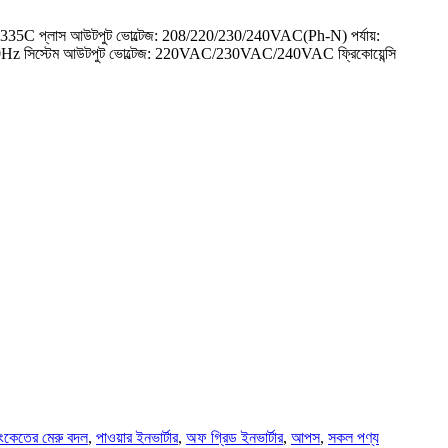
র: HP9335C প্লাস আউটপুট ভোল্টেজ: 208/220/230/240VAC(Ph-N) পর্যায়:
 Hz @ 60Hz সিস্টেম আউটপুট ভোল্টেজ: 220VAC/230VAC/240VAC ফ্রিকোয়েন্সি
সংকেতের মেরু বদল
,
পাওয়ার ইনভার্টার
,
অফ গ্রিড ইনভার্টার
,
আপস
,
সকল পণ্য