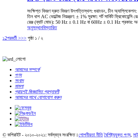
সংক্ষিপ্ত বিবরণ দ্রুত বিবরণ উৎপত্তিস্থল: গুয়াংডং, চীন অ্যাপ্
তিন ধাপ AC ভোল্টেজ নিয়ন্ত্রণ: ± 1% সুরক্ষা: শর্ট সার্কিট ফ্রি
রেঞ্জ (ব্যাট মোড): 50 Hz ± 0.1 Hz বা 60Hz ± 0.1 Hz প্রকার: অ
অনুসন্ধান
বিস্তারিত
১
2
পরবর্তী >
>>
পৃষ্ঠা ১ / ২
আমাদের সম্পর্কে
পণ্য
সংবাদ
মামলা
প্রায়শই জিজ্ঞাসিত প্রশ্নাবলী
আমাদের সাথে যোগাযোগ করুন
© কপিরাইট - ২০১০-২০২১: সর্বস্বত্ব সংরক্ষিত।
গোপনীয়তা নীতি
বৈশিষ্ট্যযুক্ত পণ্য
,
সা