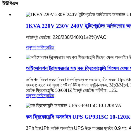
ইউপিএস
1KVA 220V 230V 240V ইন্টিগ্রেটেড আউটডোর অ
আউটপুট ভোল্টেজ: 220/230/240X(1±2%)VAC
অনুসন্ধান
বিস্তারিত
আইসোলশন ট্রান্সফরমার সহ কম ফ্রিকোয়েন্সি সিঙ্গেল
সংক্ষিপ্ত বিবরণ দ্রুত বিবরণ উৎপত্তিস্থল: গুয়াংডং, চীন তরঙ্গ: 
ব্যবহার: হাতে ধরা সুরক্ষা: শর্ট সার্কিট ফাংশন: ব্লুটুথ-সক্ষম, Mp3/M
রেটেড ফ্রিকোয়েন্সি: 50/60HZ ইনপুট ভোল্টেজ পরিসীমা: ±25...
অনুসন্ধান
বিস্তারিত
কম ফ্রিকোয়েন্সি অনলাইন UPS GP9315C 10-120
3Ph ইন/1Ph আউট অনলাইন UPS উচ্চ পাওয়ার ফ্যাক্টর 0.9 সহ, 