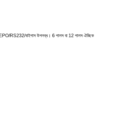
ন, EPO/RS232/বাইপাস উপলব্ধ। 6 পালস বা 12 পালস ঐচ্ছিক