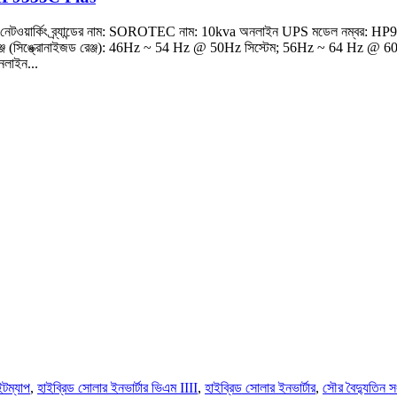
লিকেশন: নেটওয়ার্কিং ব্র্যান্ডের নাম: SOROTEC নাম: 10kva অনলাইন UPS মডেল নম্ব
কোয়েন্সি রেঞ্জ (সিঙ্ক্রোনাইজড রেঞ্জ): 46Hz ~ 54 Hz @ 50Hz সিস্টেম; 56Hz ~ 64
নলাইন...
ইটম্যাপ
,
হাইব্রিড সোলার ইনভার্টার ভিএম IIII
,
হাইব্রিড সোলার ইনভার্টার
,
সৌর বৈদ্যুতিন 