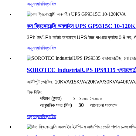
অনুসন্ধান
বিস্তারিত
কম ফ্রিকোয়েন্সি অনলাইন UPS GP9315C 10-120
3Ph ইন/1Ph আউট অনলাইন UPS উচ্চ পাওয়ার ফ্যাক্টর 0.9 সহ, A
অনুসন্ধান
বিস্তারিত
SOROTEC IndustrialUPS IPS9335 ওভারভোল্টেজ, লো 
আউটপুট ভোল্টেজ: 10KVA/15KVA/20KVA/30KVA/40
লিড টাইম:
পরিমাণ (টুকরা)
১ - ১০০০
>১০০০
আনুমানিক সময় (দিন)
30
আলোচনা সাপেক্ষে
অনুসন্ধান
বিস্তারিত