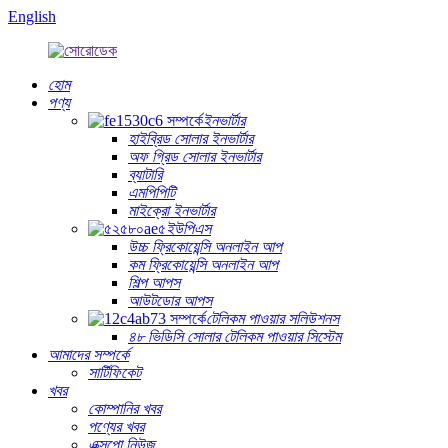
English
হোম
পণ্য
ইনভার্টার
হাইব্রিড সোলার ইনভার্টার
অফ গ্রিড সোলার ইনভার্টার
ব্যাটারি
এমপিপিটি
মাইক্রো ইনভার্টার
ইউপিএস
উচ্চ ফ্রিকোয়েন্সি অনলাইন আপ
কম ফ্রিকোয়েন্সি অনলাইন আপ
শিল্প আপস
আউটডোর আপস
টেলিকম পাওয়ার সলিউশনস
৪৮ ভিডিসি সোলার টেলিকম পাওয়ার সিস্টেম
আমাদের সম্পর্কে
সার্টিফিকেট
খবর
কোম্পানির খবর
পণ্যের খবর
এক্সপো নিউজ