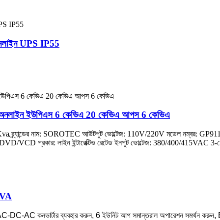
নলাইন UPS IP55
 ফেজ অনলাইন ইউপিএস 6 কেভিএ 20 কেভিএ আপস 6 কেভিএ
Ups 6Kva ব্র্যান্ডের নাম: SOROTEC আউটপুট ভোল্টেজ: 110V/220V মডেল নম্বর: GP911
p4, DVD/VCD প্রকার: লাইন ইন্টারেক্টিভ রেটেড ইনপুট ভোল্টেজ: 380/400/415VAC 3-ফেজ 4-ও
KVA
AC-DC-AC কনভার্টার ব্যবহার করুন, 6 ইউনিট আপ সমান্তরাল অপারেশন সমর্থন কর