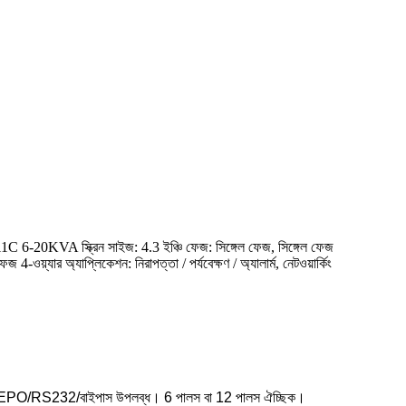
1C 6-20KVA স্ক্রিন সাইজ: 4.3 ইঞ্চি ফেজ: সিঙ্গেল ফেজ, সিঙ্গেল ফেজ
য়্যার অ্যাপ্লিকেশন: নিরাপত্তা / পর্যবেক্ষণ / অ্যালার্ম, নেটওয়ার্কিং
ুন, EPO/RS232/বাইপাস উপলব্ধ। 6 পালস বা 12 পালস ঐচ্ছিক।