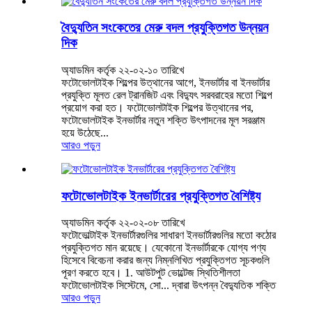
বৈদ্যুতিন সংকেতের মেরু বদল প্রযুক্তিগত উন্নয়ন
দিক
অ্যাডমিন কর্তৃক ২২-০২-১০ তারিখে
ফটোভোলটাইক শিল্পের উত্থানের আগে, ইনভার্টার বা ইনভার্টার
প্রযুক্তি মূলত রেল ট্রানজিট এবং বিদ্যুৎ সরবরাহের মতো শিল্পে
প্রয়োগ করা হত। ফটোভোলটাইক শিল্পের উত্থানের পর,
ফটোভোলটাইক ইনভার্টার নতুন শক্তি উৎপাদনের মূল সরঞ্জাম
হয়ে উঠেছে...
আরও পড়ুন
ফটোভোলটাইক ইনভার্টারের প্রযুক্তিগত বৈশিষ্ট্য
অ্যাডমিন কর্তৃক ২২-০২-০৮ তারিখে
ফটোভোল্টাইক ইনভার্টারগুলির সাধারণ ইনভার্টারগুলির মতো কঠোর
প্রযুক্তিগত মান রয়েছে। যেকোনো ইনভার্টারকে যোগ্য পণ্য
হিসেবে বিবেচনা করার জন্য নিম্নলিখিত প্রযুক্তিগত সূচকগুলি
পূরণ করতে হবে। 1. আউটপুট ভোল্টেজ স্থিতিশীলতা
ফটোভোলটাইক সিস্টেমে, সো... দ্বারা উৎপন্ন বৈদ্যুতিক শক্তি
আরও পড়ুন