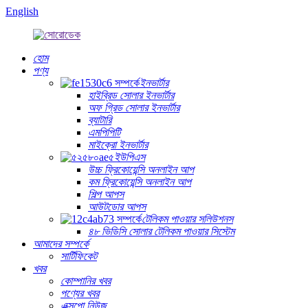
English
হোম
পণ্য
ইনভার্টার
হাইব্রিড সোলার ইনভার্টার
অফ গ্রিড সোলার ইনভার্টার
ব্যাটারি
এমপিপিটি
মাইক্রো ইনভার্টার
ইউপিএস
উচ্চ ফ্রিকোয়েন্সি অনলাইন আপ
কম ফ্রিকোয়েন্সি অনলাইন আপ
শিল্প আপস
আউটডোর আপস
টেলিকম পাওয়ার সলিউশনস
৪৮ ভিডিসি সোলার টেলিকম পাওয়ার সিস্টেম
আমাদের সম্পর্কে
সার্টিফিকেট
খবর
কোম্পানির খবর
পণ্যের খবর
এক্সপো নিউজ