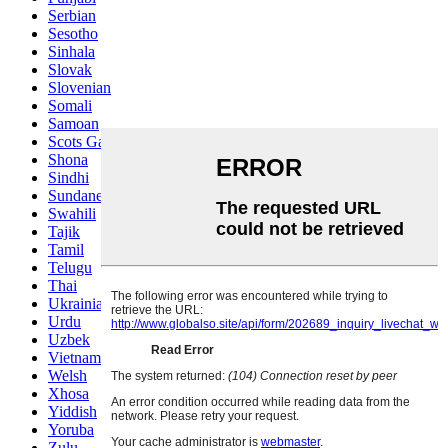
Serbian
Sesotho
Sinhala
Slovak
Slovenian
Somali
Samoan
Scots Gaelic
Shona
Sindhi
Sundanese
Swahili
Tajik
Tamil
Telugu
Thai
Ukrainian
Urdu
Uzbek
Vietnamese
Welsh
Xhosa
Yiddish
Yoruba
Zulu