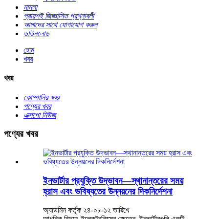
মামলা
প্রায়শই জিজ্ঞাসিত প্রশ্নাবলী
আমাদের সাথে যোগাযোগ করুন
ডাউনলোড
হোম
খবর
খবর
কোম্পানির খবর
পণ্যের খবর
এক্সপো নিউজ
পণ্যের খবর
ইনভার্টার প্রযুক্তি উদ্ভাবন—স্থানান্তরের সময়
হ্রাস এবং ভবিষ্যতের উন্নয়নের দিকনির্দেশনা
অ্যাডমিন কর্তৃক ২৪-০৮-১২ তারিখে
আধুনিক বিদ্যুৎ ইলেকট্রনিক্সের ক্ষেত্রে, ইনভার্টারগুলি একটি