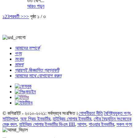
তত বেশি...
আরও পড়ুন
১
2
3
পরবর্তী >
>>
পৃষ্ঠা ১ / ৩
আমাদের সম্পর্কে
পণ্য
সংবাদ
মামলা
প্রায়শই জিজ্ঞাসিত প্রশ্নাবলী
আমাদের সাথে যোগাযোগ করুন
© কপিরাইট - ২০১০-২০২১: সর্বস্বত্ব সংরক্ষিত।
গোপনীয়তা নীতি
বৈশিষ্ট্যযুক্ত পণ্য
,
সাইটম্যাপ
,
অফ গ্রিড ইনভার্টার
,
হাইব্রিড সোলার ইনভার্টার
,
সৌর বৈদ্যুতিন সংকেতের
মেরু বদল
,
হাইব্রিড সোলার ইনভার্টার ভিএম IIII
,
আপস
,
পাওয়ার ইনভার্টার
,
সকল পণ্য