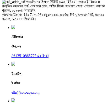
অফিসের ঠিকানা: ইউনিট ৪এন, বিল্ডিং ২, কোয়ানঝি বিজ্ঞান ও
প্রযুক্তি উদ্ভাবন পার্ক, সোং'আন রোড, শাজিং স্ট্রিট, বাও'আন জেলা, শেনজেন, গুয়াংডং
প্রদেশ, ৫১৮১০৪ পিআরচীন
কারখানার ঠিকানা: বিল্ডিং 7, নং 26 কেয়ুয়ান রোড, তাংজিয়া টাউন, ডংগুয়ান সিটি, গুয়াংডং
প্রদেশ, 523000 পিআরচীনা
টেলিফোন
টেলিফোন
8613510865777 এর বিবরণ
ই-মেইল
ই-মেইল
ella@soroups.com