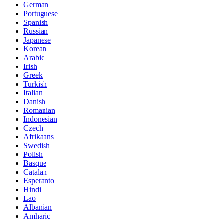
German
Portuguese
Spanish
Russian
Japanese
Korean
Arabic
Irish
Greek
Turkish
Italian
Danish
Romanian
Indonesian
Czech
Afrikaans
Swedish
Polish
Basque
Catalan
Esperanto
Hindi
Lao
Albanian
Amharic