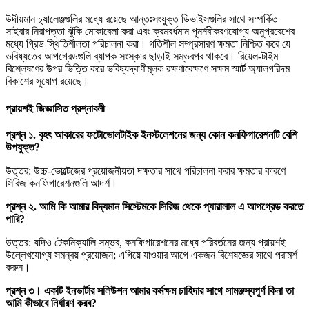
উদীয়মান চ্যালেঞ্জগুলির মধ্যে রয়েছে আন্তঃসংযুক্ত ডিভাইসগুলির সাথে সম্পর্কিত
সাইবার নিরাপত্তা ঝুঁকি মোকাবেলা করা এবং ক্রমবর্ধমান পুনর্নবীকরণযোগ্য অনুপ্রবেশের
মধ্যে গ্রিড স্থিতিশীলতা পরিচালনা করা। গতিশীল সম্প্রসারণ ক্ষমতা নিশ্চিত করে যে
ভবিষ্যতের আপগ্রেডগুলি ব্যাপক সংস্কার ছাড়াই সম্ভবপর থাকবে। রিয়েল-টাইম
বিশ্লেষণের উপর ভিত্তি করে ভবিষ্যদ্বাণীমূলক রক্ষণাবেক্ষণে সক্ষম স্মার্ট অ্যালগরিদম
বিকাশের সুযোগ রয়েছে।
প্রায়শই জিজ্ঞাসিত প্রশ্নাবলী
প্রশ্ন ১. বৃহৎ আকারের ফটোভোলটাইক ইনস্টলেশনের জন্য কোন কনফিগারেশনটি বেশি
উপযুক্ত?
উত্তর: উচ্চ-ভোল্টেজের প্রয়োজনীয়তা দক্ষতার সাথে পরিচালনা করার ক্ষমতার কারণে
সিরিজ কনফিগারেশনগুলি আদর্শ।
প্রশ্ন ২. আমি কি আমার বিদ্যমান সিস্টেমকে সিরিজ থেকে প্যারালাল এ আপগ্রেড করতে
পারি?
উত্তর: যদিও টেকনিক্যালি সম্ভব, কনফিগারেশনের মধ্যে পরিবর্তনের জন্য প্রায়শই
উল্লেখযোগ্য সমন্বয় প্রয়োজন; এগিয়ে যাওয়ার আগে একজন বিশেষজ্ঞের সাথে পরামর্শ
করুন।
প্রশ্ন ৩। একটি ইনভার্টার সলিউশন আমার কর্মক্ষম চাহিদার সাথে সামঞ্জস্যপূর্ণ কিনা তা
আমি কীভাবে নির্ধারণ করব?