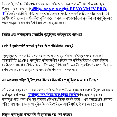
উন্নত ইনভার্টার নির্মাতাদের মধ্যে কাস্টমাইজেশন ক্রমশ একটি আদর্শ অফার হয়ে
উঠছে। এর মতো পণ্য
হাইব্রিড অন এবং অফ গ্রিড REVO VM IV PRO-
T
সিরিজটি আরজিবি লাইট সহ কাস্টমাইজেবল স্ট্যাটাস এলইডি রিং অফার করে। এই
বৈশিষ্ট্যগুলি কেবল কার্যকারিতা বৃদ্ধি করে না বরং ব্যবহারকারীদের নান্দনিক বা প্রযুক্তিগত
পছন্দ অনুসারে সমাধান তৈরি করতেও সাহায্য করে।
সিরিজ এবং সমান্তরাল ইনভার্টার প্রযুক্তির ভবিষ্যতের প্রবণতা
কোন উদ্ভাবনগুলি দক্ষতা বৃদ্ধির দিকে পরিচালিত করছে?
প্রযুক্তিগত অগ্রগতি ইনভার্টার দক্ষতার ক্ষেত্রে সীমানা অতিক্রম করে চলেছে।
অন্তর্নির্মিত MPPT প্রযুক্তি পরিবর্তনশীল পরিবেশগত পরিস্থিতিতেও সৌরশক্তির
সর্বোত্তম ব্যবহার নিশ্চিত করে। উপরন্তু, বিশ্বব্যাপী ক্লাউড প্ল্যাটফর্মের মতো উন্নয়ন
মোবাইল অ্যাপের মাধ্যমে রিয়েল-টাইম পর্যবেক্ষণ সক্ষম করে।
নবায়নযোগ্য শক্তি ইন্টিগ্রেশন কীভাবে ইনভার্টার প্রযুক্তিকে আকার দিচ্ছে?
সৌর এবং বায়ুর মতো নবায়নযোগ্য শক্তির উৎসগুলিকে ক্রমবর্ধমানভাবে বিদ্যুৎ ব্যবস্থায়
একীভূত করা হচ্ছে।
হাইব্রিড অন-গ্রিড/অফ-গ্রিড সিস্টেম
পিক-ভ্যালি ট্যারিফ
ব্যবস্থাপনার পাশাপাশি স্ব-ব্যবহার কৌশলগুলিকে সমর্থন করে। এই ক্ষমতাগুলি টেকসই
শক্তি সমাধানের জন্য আধুনিক ইনভার্টারগুলিকে অপরিহার্য হাতিয়ার করে তোলে।
বিদ্যুৎ ব্যবস্থার সামনে কী কী চ্যালেঞ্জ অপেক্ষা করছে?