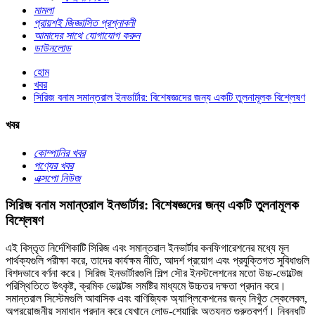
মামলা
প্রায়শই জিজ্ঞাসিত প্রশ্নাবলী
আমাদের সাথে যোগাযোগ করুন
ডাউনলোড
হোম
খবর
সিরিজ বনাম সমান্তরাল ইনভার্টার: বিশেষজ্ঞদের জন্য একটি তুলনামূলক বিশ্লেষণ
খবর
কোম্পানির খবর
পণ্যের খবর
এক্সপো নিউজ
সিরিজ বনাম সমান্তরাল ইনভার্টার: বিশেষজ্ঞদের জন্য একটি তুলনামূলক
বিশ্লেষণ
এই বিস্তৃত নির্দেশিকাটি সিরিজ এবং সমান্তরাল ইনভার্টার কনফিগারেশনের মধ্যে মূল
পার্থক্যগুলি পরীক্ষা করে, তাদের কার্যক্ষম নীতি, আদর্শ প্রয়োগ এবং প্রযুক্তিগত সুবিধাগুলি
বিশদভাবে বর্ণনা করে। সিরিজ ইনভার্টারগুলি শিল্প সৌর ইনস্টলেশনের মতো উচ্চ-ভোল্টেজ
পরিস্থিতিতে উৎকৃষ্ট, ক্রমিক ভোল্টেজ সমষ্টির মাধ্যমে উচ্চতর দক্ষতা প্রদান করে।
সমান্তরাল সিস্টেমগুলি আবাসিক এবং বাণিজ্যিক অ্যাপ্লিকেশনের জন্য নিখুঁত স্কেলেবল,
অপ্রয়োজনীয় সমাধান প্রদান করে যেখানে লোড-শেয়ারিং অত্যন্ত গুরুত্বপূর্ণ। নিবন্ধটি