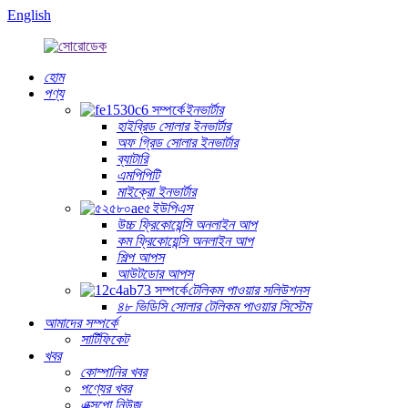
English
হোম
পণ্য
ইনভার্টার
হাইব্রিড সোলার ইনভার্টার
অফ গ্রিড সোলার ইনভার্টার
ব্যাটারি
এমপিপিটি
মাইক্রো ইনভার্টার
ইউপিএস
উচ্চ ফ্রিকোয়েন্সি অনলাইন আপ
কম ফ্রিকোয়েন্সি অনলাইন আপ
শিল্প আপস
আউটডোর আপস
টেলিকম পাওয়ার সলিউশনস
৪৮ ভিডিসি সোলার টেলিকম পাওয়ার সিস্টেম
আমাদের সম্পর্কে
সার্টিফিকেট
খবর
কোম্পানির খবর
পণ্যের খবর
এক্সপো নিউজ