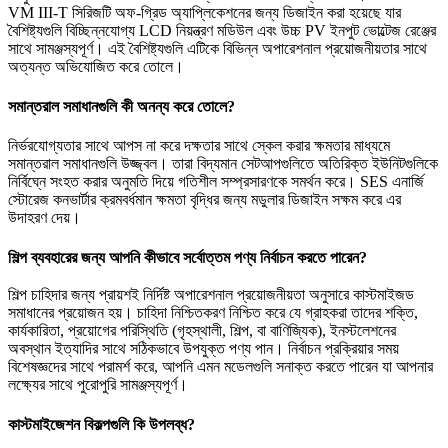
VM III-T সিরিজটি অফ-গ্রিড অ্যাপ্লিকেশনের জন্য ডিজাইন করা হয়েছে যার
বৈশিষ্ট্যগুলি বিচ্ছিন্নযোগ্য LCD নিয়ন্ত্রণ মডিউল এবং উচ্চ PV ইনপুট ভোল্টেজ রেঞ্জের
সাথে সামঞ্জস্যপূর্ণ। এই বৈশিষ্ট্যগুলি এটিকে বিভিন্ন অপারেশনাল প্রয়োজনীয়তার সাথে
অত্যন্ত অভিযোজিত করে তোলে।
সমান্তরাল সমাধানগুলি কী অনন্য করে তোলে?
নির্ভরযোগ্যতার সাথে আপস না করে দক্ষতার সাথে স্কেল করার ক্ষমতার মাধ্যমে
সমান্তরাল সমাধানগুলি উজ্জ্বল। তারা বিদ্যমান সেটআপগুলিতে অতিরিক্ত ইউনিটগুলিকে
নির্বিঘ্নে সংহত করার অনুমতি দিয়ে গতিশীল সম্প্রসারণকে সমর্থন করে। SES এনার্জি
স্টোরেজ কনভার্টার ক্রমবর্ধমান ক্ষমতা বৃদ্ধির জন্য মডুলার ডিজাইন সক্ষম করে এর
উদাহরণ দেয়।
শিল্প ব্যবহারের জন্য আপনি কীভাবে সর্বোত্তম পণ্য নির্বাচন করতে পারেন?
শিল্প চাহিদার জন্য প্রায়শই নির্দিষ্ট অপারেশনাল প্রয়োজনীয়তা অনুসারে কাস্টমাইজড
সমাধানের প্রয়োজন হয়। চাহিদা নিশ্চিতকরণ নিশ্চিত করে যে গ্রাহকরা তাদের শক্তি,
কার্যকারিতা, প্রয়োগের পরিস্থিতি (গৃহস্থালী, শিল্প, বা বাণিজ্যিক), ইনস্টলেশনের
অবস্থান ইত্যাদির সাথে সঠিকভাবে উপযুক্ত পণ্য পান। নির্বাচন প্রক্রিয়ার সময়
বিশেষজ্ঞদের সাথে পরামর্শ করে, আপনি এমন মডেলগুলি সনাক্ত করতে পারেন যা আপনার
লক্ষ্যের সাথে পুরোপুরি সামঞ্জস্যপূর্ণ।
কাস্টমাইজেশন বিকল্পগুলি কি উপলব্ধ?