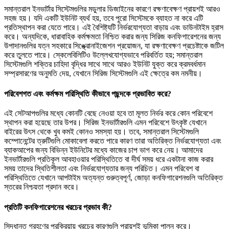
সমান্তরাল ইনভার্টার সিস্টেমগুলির মডুলার ডিজাইনের কারণে রক্ষণাবেক্ষণ প্রায়শই আরও
সহজ হয়। যদি একটি ইউনিট ব্যর্থ হয়, তবে পুরো সিস্টেমকে ব্যাহত না করে এটি
প্রতিস্থাপন করা যেতে পারে। এই বৈশিষ্ট্যটি নির্ভরযোগ্যতা বাড়ায় এবং ডাউনটাইম হ্রাস
করে। অন্যদিকে, ধারাবাহিক কর্মক্ষমতা নিশ্চিত করার জন্য সিরিজ কনফিগারেশনের জন্য
উপাদানগুলির যত্ন সহকারে সিঙ্ক্রোনাইজেশন প্রয়োজন, যা রক্ষণাবেক্ষণ প্রচেষ্টাকে জটিল
করে তুলতে পারে। স্কেলেবিলিটিও উল্লেখযোগ্যভাবে পরিবর্তিত হয়; সমান্তরাল
সিস্টেমগুলি শক্তির চাহিদা বৃদ্ধির সাথে সাথে আরও ইউনিট যুক্ত করে ক্রমবর্ধমান
সম্প্রসারণের অনুমতি দেয়, যেখানে সিরিজ সিস্টেমগুলি এই ক্ষেত্রে কম নমনীয়।
পরিবেশগত এবং কর্মক্ষম পরিস্থিতি কীভাবে পছন্দকে প্রভাবিত করে?
এই সেটআপগুলির মধ্যে কোনটি বেছে নেওয়া হবে তা মূলত নির্ভর করে কোন পরিবেশে
স্থাপন করা হয়েছে তার উপর। সিরিজ ইনভার্টারগুলি এমন পরিবেশে উৎকৃষ্ট যেখানে
বাইরের উৎস থেকে খুব কমই কোনও সমস্যা হয়। তবে, সমান্তরাল সিস্টেমগুলি
কম্পোনেন্টের ত্রুটিগুলি মোকাবেলা করতে পারে কারণ তারা অতিরিক্ত নির্ভরযোগ্যতা এবং
ব্যাকআপের জন্য বিভিন্ন ইউনিটের মধ্যে কাজের চাপ ভাগ করে নেয়। আমাদের
ইনভার্টারগুলি প্রতিকূল আবহাওয়ার পরিস্থিতিতে বা দীর্ঘ সময় ধরে একটানা কাজ করার
সময় তাদের স্থিতিশীলতা এবং নির্ভরযোগ্যতার জন্য পরিচিত। এমন পরিবেশ বা
পরিস্থিতিতে যেখানে আপটাইম অত্যন্ত গুরুত্বপূর্ণ, জোড়া কনফিগারেশনগুলি অতিরিক্ত
স্তরের নিশ্চয়তা প্রদান করে।
প্রতিটি কনফিগারেশনের খরচের প্রভাব কী?
সিদ্ধান্ত গ্রহণের প্রক্রিয়ায় খরচের কারণগুলি প্রায়শই ভূমিকা পালন করে।