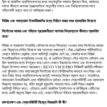
শিল্প বা আবাসিক অ্যাপ্লিকেশনের জন্য অত্যাধুনিক সমাধান খুঁজছেন কিনা, আমাদের
দক্ষতা কীভাবে আপনার প্রকল্পগুলিকে অতুলনীয় দক্ষতা এবং নির্ভরযোগ্যতার সাথে
শক্তিশালী করতে পারে তা আবিষ্কার করুন।
সিরিজ এবং সমান্তরাল ইনভার্টারগুলির মধ্যে নির্বাচন করার সময় ব্যবহারিক বিবেচনা
সিস্টেমের আকার এবং শক্তির প্রয়োজনীয়তা আপনার সিদ্ধান্তকে কীভাবে প্রভাবিত
করে?
সিরিজ বা প্যারালাল ইনভার্টার সেটআপের মধ্যে সিদ্ধান্ত নেওয়ার সময় সিস্টেমের আকার
এবং বিদ্যুতের চাহিদা বিবেচনা করা অত্যন্ত গুরুত্বপূর্ণ। উচ্চ-ভোল্টেজের পরিস্থিতিতে
যেখানে মডিউল ভোল্টেজ থেকে আউটপুট ভোল্টেজ যোগ হয়, সেগুলির জন্য সিরিজ
ইনভার্টারগুলিকে অগ্রাধিকার দেওয়া হয়, যা এগুলিকে বিস্তৃত সৌর প্যানেল সেটআপ এবং
শিল্প ব্যবস্থার জন্য উপযুক্ত করে তোলে যেখানে উচ্চমানের দক্ষতা এবং উল্লেখযোগ্য
বিদ্যুৎ উৎপাদন ক্ষমতা প্রয়োজন। REVO VM II PRO সিরিজটি ব্যাটারি সমীকরণ
এবং বুদ্ধিমান লোড ম্যানেজমেন্ট সিস্টেমের মতো বৈশিষ্ট্যগুলির মাধ্যমে অন-গ্রিড এবং
অফ-গ্রিড উভয় অ্যাপ্লিকেশনের জন্যই সক্ষমতার মিশ্রণ প্রদান করে। অন্যদিকে,
সমান্তরাল ইনভার্টারগুলি এমন পরিস্থিতিতে দুর্দান্ত যেখানে স্কেলেবিলিটি এবং ব্যাকআপ
বিকল্পের প্রয়োজন হয়, বর্ধিত কারেন্ট হ্যান্ডলিং ক্ষমতার সাথে একটি স্থির ভোল্টেজ
আউটপুট নিশ্চিত করে। এইভাবে এগুলি আবাসিক ইনস্টলেশন বা বাণিজ্যিক সেটিংসের
জন্য একটি পছন্দের বিকল্প হয়ে ওঠে, যেখানে বিভিন্ন শক্তির প্রয়োজনীয়তা থাকে।
রক্ষণাবেক্ষণ এবং স্কেলেবিলিটি বিবেচ্য বিষয়গুলি কী কী?