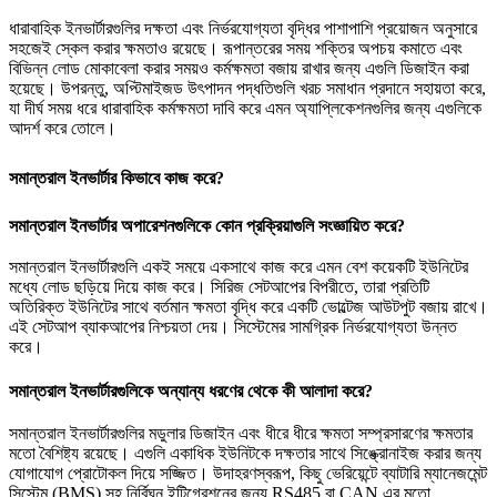
ধারাবাহিক ইনভার্টারগুলির দক্ষতা এবং নির্ভরযোগ্যতা বৃদ্ধির পাশাপাশি প্রয়োজন অনুসারে
সহজেই স্কেল করার ক্ষমতাও রয়েছে। রূপান্তরের সময় শক্তির অপচয় কমাতে এবং
বিভিন্ন লোড মোকাবেলা করার সময়ও কর্মক্ষমতা বজায় রাখার জন্য এগুলি ডিজাইন করা
হয়েছে। উপরন্তু, অপ্টিমাইজড উৎপাদন পদ্ধতিগুলি খরচ সমাধান প্রদানে সহায়তা করে,
যা দীর্ঘ সময় ধরে ধারাবাহিক কর্মক্ষমতা দাবি করে এমন অ্যাপ্লিকেশনগুলির জন্য এগুলিকে
আদর্শ করে তোলে।
সমান্তরাল ইনভার্টার কিভাবে কাজ করে?
সমান্তরাল ইনভার্টার অপারেশনগুলিকে কোন প্রক্রিয়াগুলি সংজ্ঞায়িত করে?
সমান্তরাল ইনভার্টারগুলি একই সময়ে একসাথে কাজ করে এমন বেশ কয়েকটি ইউনিটের
মধ্যে লোড ছড়িয়ে দিয়ে কাজ করে। সিরিজ সেটআপের বিপরীতে, তারা প্রতিটি
অতিরিক্ত ইউনিটের সাথে বর্তমান ক্ষমতা বৃদ্ধি করে একটি ভোল্টেজ আউটপুট বজায় রাখে।
এই সেটআপ ব্যাকআপের নিশ্চয়তা দেয়। সিস্টেমের সামগ্রিক নির্ভরযোগ্যতা উন্নত
করে।
সমান্তরাল ইনভার্টারগুলিকে অন্যান্য ধরণের থেকে কী আলাদা করে?
সমান্তরাল ইনভার্টারগুলির মডুলার ডিজাইন এবং ধীরে ধীরে ক্ষমতা সম্প্রসারণের ক্ষমতার
মতো বৈশিষ্ট্য রয়েছে। এগুলি একাধিক ইউনিটকে দক্ষতার সাথে সিঙ্ক্রোনাইজ করার জন্য
যোগাযোগ প্রোটোকল দিয়ে সজ্জিত। উদাহরণস্বরূপ, কিছু ভেরিয়েন্টে ব্যাটারি ম্যানেজমেন্ট
সিস্টেম (BMS) সহ নির্বিঘ্ন ইন্টিগ্রেশনের জন্য RS485 বা CAN এর মতো