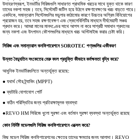
উদাহরণস্বরূপ, ইনভার্টার সিরিজগুলি সাধারণত প্রাথমিক খরচের সাথে যুক্ত থাকে কারণ
তাদের নকশা সহজ। তবে, সিস্টেমটি জটিল হয়ে উঠলে রক্ষণাবেক্ষণের খরচ বাড়তে পারে।
একদিকে, সমান্তরাল সিস্টেমগুলির মডুলার কাঠামোর কারণে উচ্চতর অগ্রিম বিনিয়োগের
প্রয়োজন হয়, তবে সহজ রক্ষণাবেক্ষণ এবং স্কেলেবিলিটির মাধ্যমে দীর্ঘমেয়াদী সঞ্চয়
প্রদান করে। আমরা মানের মানদণ্ডের সাথে আপস না করে সাশ্রয়ী সমাধান প্রদানের
জন্য নকশা এবং উৎপাদন কৌশলগুলির মাধ্যমে খরচ অপ্টিমাইজ করার চেষ্টা করি।
সিরিজ এবং সমান্তরাল কনফিগারেশনে SOROTEC পণ্যগুলির একীকরণ
উন্নত বৈদ্যুতিন সংকেতের মেরু বদল প্রযুক্তি কীভাবে কর্মক্ষমতা বৃদ্ধি করে?
আধুনিক ইনভার্টারগুলিতে অন্তর্ভুক্ত রয়েছে:
● যথার্থ সৌর ট্র্যাকিং (MPPT)
● ব্যাটারি যোগাযোগ পোর্ট
● কঠিন পরিস্থিতির জন্য প্রতিরক্ষামূলক ব্যবস্থা
●REVO HM সিরিজে ধুলো সুরক্ষা এবং বর্তমান সুরক্ষা ব্যবস্থা অন্তর্ভুক্ত রয়েছে
কোন নির্দিষ্ট মডেলগুলি সিরিজ কনফিগারেশনে এক্সেল করে?
কিছু মডেল সিরিজ কনফিগারেশনের ক্ষেত্রে তাদের ক্ষমতার জন্য আলাদা। REVO