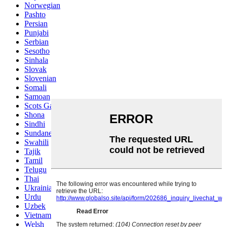
Norwegian
Pashto
Persian
Punjabi
Serbian
Sesotho
Sinhala
Slovak
Slovenian
Somali
Samoan
Scots Gaelic
Shona
Sindhi
Sundanese
Swahili
Tajik
Tamil
Telugu
Thai
Ukrainian
Urdu
Uzbek
Vietnamese
Welsh