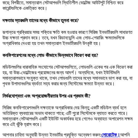
করে; বিপরীতে, সমান্তরাল সেটআপগুলি স্থিতিশীল ভোল্টেজ আউটপুট নিশ্চিত করে
কারেন্টগুলিকে একত্রিত করে।
দক্ষতার স্তরগুলি তাদের মধ্যে কীভাবে তুলনা করে?
রূপান্তর প্রক্রিয়ার সময় শক্তির ক্ষতি কম হওয়ার কারণে সিরিজ ইনভার্টারগুলি সাধারণত
উচ্চ দক্ষতা প্রদান করে। তবে, যখন রিডানডেন্সি এবং লোড-শেয়ারিং ক্ষমতাগুলিকে
অগ্রাধিকার দেওয়া হয় তখন সমান্তরাল ইনভার্টারগুলি উৎকৃষ্ট হয়।
কনফিগারেশনের মধ্যে লোড কীভাবে ভিন্নভাবে বিতরণ করা হয়?
মডিউলগুলির ধারাবাহিক সংযোগের সেটআপগুলিতে, লোডগুলি একের পর এক বিতরণ করা
হয়, যা উচ্চ-ভোল্টেজের প্রয়োজনের জন্য আদর্শ। অন্যদিকে, যখন ইউনিটগুলি
সমান্তরালভাবে সংযুক্ত থাকে, তখন লোডগুলি তাদের মধ্যে সমানভাবে ভাগ করা হয়, যা
পৃথক উপাদানগুলির ব্যর্থতা সহ্য করার জন্য সিস্টেমের ক্ষমতা উন্নত করে।
নির্ভরযোগ্যতা এবং অপ্রয়োজনীয়তার উপর এর প্রভাব কী?
সিরিজ কনফিগারেশনগুলি দক্ষতাকে অগ্রাধিকার দেয় কিন্তু একটি মডিউল ব্যর্থ হলে
অতিরিক্ত ব্যবহারের অভাব থাকতে পারে; এটি পুরো সিস্টেমকে ব্যাহত করতে পারে।
সমান্তরাল সেটআপগুলি একটি ইউনিট অকার্যকর হয়ে গেলেও অব্যাহত অপারেশন সক্ষম
করে এই ঝুঁকি হ্রাস করে।
আপনার চাহিদা অনুযায়ী উন্নত ইনভার্টার প্রযুক্তি অন্বেষণ করুন:
সোরোটেক।
আপনি