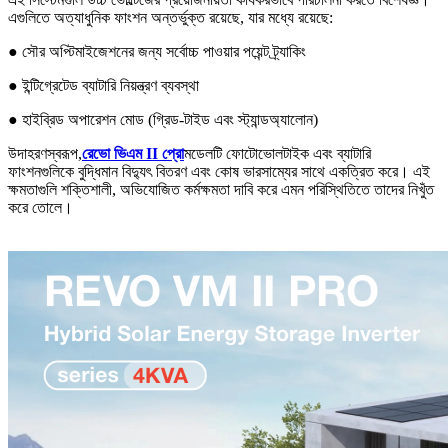
এগুলিতে অত্যাধুনিক ফাংশন অন্তর্ভুক্ত রয়েছে, যার মধ্যে রয়েছে:
● সৌর অপ্টিমাইজেশনের জন্য সর্বোচ্চ পাওয়ার পয়েন্ট ট্র্যাকিং
● ইন্টিগ্রেটেড ব্যাটারি নিয়ন্ত্রণ ব্যবস্থা
● হাইব্রিড অপারেশন মোড (গ্রিড-টাইড এবং স্ট্যান্ডঅ্যালোন)
উদাহরণস্বরূপ,
রেভো ভিএম II প্রো
মডেলটি ফোটোভোলটাইক এবং ব্যাটারি
ফাংশনগুলিকে বুদ্ধিমান বিদ্যুৎ বিতরণ এবং কোষ ভারসাম্যের সাথে একত্রিত করে। এই
ক্ষমতাগুলি শক্তিশালী, অভিযোজিত কর্মক্ষমতা দাবি করে এমন পরিস্থিতিতে তাদের নিখুঁত
করে তোলে।