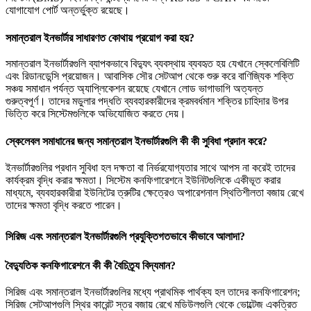
যোগাযোগ পোর্ট অন্তর্ভুক্ত রয়েছে।
সমান্তরাল ইনভার্টার সাধারণত কোথায় প্রয়োগ করা হয়?
সমান্তরাল ইনভার্টারগুলি ব্যাপকভাবে বিদ্যুৎ ব্যবস্থায় ব্যবহৃত হয় যেখানে স্কেলেবিলিটি
এবং রিডানডেন্সি প্রয়োজন। আবাসিক সৌর সেটআপ থেকে শুরু করে বাণিজ্যিক শক্তি
সঞ্চয় সমাধান পর্যন্ত অ্যাপ্লিকেশন রয়েছে যেখানে লোড ভাগাভাগি অত্যন্ত
গুরুত্বপূর্ণ। তাদের মডুলার পদ্ধতি ব্যবহারকারীদের ক্রমবর্ধমান শক্তির চাহিদার উপর
ভিত্তি করে সিস্টেমগুলিকে অভিযোজিত করতে দেয়।
স্কেলেবল সমাধানের জন্য সমান্তরাল ইনভার্টারগুলি কী কী সুবিধা প্রদান করে?
ইনভার্টারগুলির প্রধান সুবিধা হল দক্ষতা বা নির্ভরযোগ্যতার সাথে আপস না করেই তাদের
কার্যক্রম বৃদ্ধি করার ক্ষমতা। সিস্টেম কনফিগারেশনে ইউনিটগুলিকে একীভূত করার
মাধ্যমে, ব্যবহারকারীরা ইউনিটের ত্রুটির ক্ষেত্রেও অপারেশনাল স্থিতিশীলতা বজায় রেখে
তাদের ক্ষমতা বৃদ্ধি করতে পারেন।
সিরিজ এবং সমান্তরাল ইনভার্টারগুলি প্রযুক্তিগতভাবে কীভাবে আলাদা?
বৈদ্যুতিক কনফিগারেশনে কী কী বৈচিত্র্য বিদ্যমান?
সিরিজ এবং সমান্তরাল ইনভার্টারগুলির মধ্যে প্রাথমিক পার্থক্য হল তাদের কনফিগারেশন;
সিরিজ সেটআপগুলি স্থির কারেন্ট স্তর বজায় রেখে মডিউলগুলি থেকে ভোল্টেজ একত্রিত