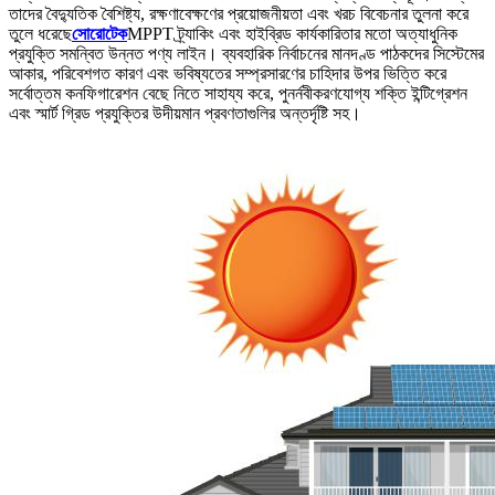
তাদের বৈদ্যুতিক বৈশিষ্ট্য, রক্ষণাবেক্ষণের প্রয়োজনীয়তা এবং খরচ বিবেচনার তুলনা করে
তুলে ধরেছে
সোরোটেক
MPPT ট্র্যাকিং এবং হাইব্রিড কার্যকারিতার মতো অত্যাধুনিক
প্রযুক্তি সমন্বিত উন্নত পণ্য লাইন। ব্যবহারিক নির্বাচনের মানদণ্ড পাঠকদের সিস্টেমের
আকার, পরিবেশগত কারণ এবং ভবিষ্যতের সম্প্রসারণের চাহিদার উপর ভিত্তি করে
সর্বোত্তম কনফিগারেশন বেছে নিতে সাহায্য করে, পুনর্নবীকরণযোগ্য শক্তি ইন্টিগ্রেশন
এবং স্মার্ট গ্রিড প্রযুক্তির উদীয়মান প্রবণতাগুলির অন্তর্দৃষ্টি সহ।