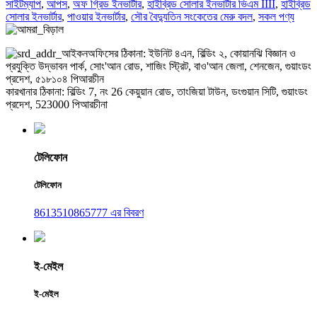
সাইটম্যাপ
,
আপস
,
অফ গ্রিড ইনভার্টার
,
হাইব্রিড সোলার ইনভার্টার ভিএম IIII
,
হাইব্রিড
সোলার ইনভার্টার
,
পাওয়ার ইনভার্টার
,
সৌর বৈদ্যুতিন সংকেতের মেরু বদল
,
সকল পণ্য
অফিসের ঠিকানা: ইউনিট ৪এন, বিল্ডিং ২, কোয়ানঝি বিজ্ঞান ও
প্রযুক্তি উদ্ভাবন পার্ক, সোং'আন রোড, শাজিং স্ট্রিট, বাও'আন জেলা, শেনজেন, গুয়াংডং
প্রদেশ, ৫১৮১০৪ পিআরচীন
কারখানার ঠিকানা: বিল্ডিং 7, নং 26 কেয়ুয়ান রোড, তাংজিয়া টাউন, ডংগুয়ান সিটি, গুয়াংডং
প্রদেশ, 523000 পিআরচীনা
টেলিফোন
টেলিফোন
8613510865777 এর বিবরণ
ই-মেইল
ই-মেইল