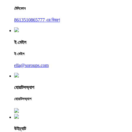
টেলিফোন
8613510865777 এর বিবরণ
ই-মেইল
ই-মেইল
ella@soroups.com
হোয়াটসঅ্যাপ
হোয়াটসঅ্যাপ
উইচ্যাট