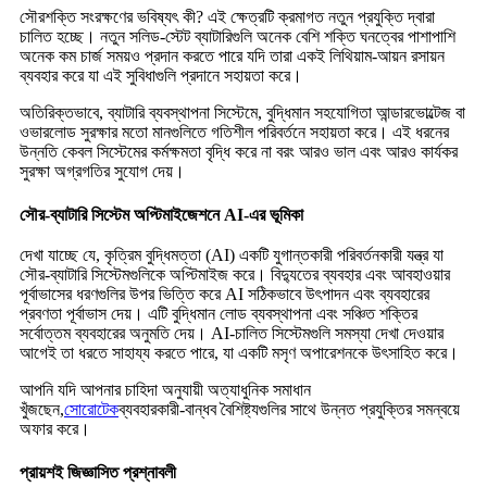
সৌরশক্তি সংরক্ষণের ভবিষ্যৎ কী? এই ক্ষেত্রটি ক্রমাগত নতুন প্রযুক্তি দ্বারা
চালিত হচ্ছে। নতুন সলিড-স্টেট ব্যাটারিগুলি অনেক বেশি শক্তি ঘনত্বের পাশাপাশি
অনেক কম চার্জ সময়ও প্রদান করতে পারে যদি তারা একই লিথিয়াম-আয়ন রসায়ন
ব্যবহার করে যা এই সুবিধাগুলি প্রদানে সহায়তা করে।
অতিরিক্তভাবে, ব্যাটারি ব্যবস্থাপনা সিস্টেমে, বুদ্ধিমান সহযোগিতা আন্ডারভোল্টেজ বা
ওভারলোড সুরক্ষার মতো মানগুলিতে গতিশীল পরিবর্তনে সহায়তা করে। এই ধরনের
উন্নতি কেবল সিস্টেমের কর্মক্ষমতা বৃদ্ধি করে না বরং আরও ভাল এবং আরও কার্যকর
সুরক্ষা অগ্রগতির সুযোগ দেয়।
সৌর-ব্যাটারি সিস্টেম অপ্টিমাইজেশনে AI-এর ভূমিকা
দেখা যাচ্ছে যে, কৃত্রিম বুদ্ধিমত্তা (AI) একটি যুগান্তকারী পরিবর্তনকারী যন্ত্র যা
সৌর-ব্যাটারি সিস্টেমগুলিকে অপ্টিমাইজ করে। বিদ্যুতের ব্যবহার এবং আবহাওয়ার
পূর্বাভাসের ধরণগুলির উপর ভিত্তি করে AI সঠিকভাবে উৎপাদন এবং ব্যবহারের
প্রবণতা পূর্বাভাস দেয়। এটি বুদ্ধিমান লোড ব্যবস্থাপনা এবং সঞ্চিত শক্তির
সর্বোত্তম ব্যবহারের অনুমতি দেয়। AI-চালিত সিস্টেমগুলি সমস্যা দেখা দেওয়ার
আগেই তা ধরতে সাহায্য করতে পারে, যা একটি মসৃণ অপারেশনকে উৎসাহিত করে।
আপনি যদি আপনার চাহিদা অনুযায়ী অত্যাধুনিক সমাধান
খুঁজছেন,
সোরোটেক
ব্যবহারকারী-বান্ধব বৈশিষ্ট্যগুলির সাথে উন্নত প্রযুক্তির সমন্বয়ে
অফার করে।
প্রায়শই জিজ্ঞাসিত প্রশ্নাবলী