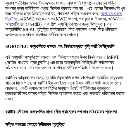
ব্যবসা প্রতিষ্ঠান অথবা উচ্চ-দক্ষতা সম্পন্ন গৃহস্থালি স্থাপনের ক্ষেত্রে শক্তি
সঞ্চয়ের জন্য বাণিজ্যিক-গ্রেড সিস্টেম ব্যবহার করা হয়। এই ধরনের সিস্টেমগুলি খুব
উচ্চ শক্তির জন্য ডিজাইন করা হয়, প্রায়শই শক্তি সংরক্ষণ করে।
অল-ইন-ওয়ান
সিস্টেম
৫.১২KWH থেকে ৩০.৭২KWH ক্ষমতা, প্রাকৃতিক শীতলতা, অতি-নিম্ন
অপারেটিং শব্দ (<২৫dB), এবং শিল্প অ্যাপ্লিকেশনের জন্য উপযুক্ত। এর
অন্তর্নির্মিত MPPT প্রযুক্তি কার্যকরভাবে সৌর প্যানেল থেকে সৌর শক্তিকে
রূপান্তর করে শক্তি উৎপাদন সর্বাধিক করে তোলে।
SOROTEC পণ্যগুলিতে দক্ষতা এবং নির্ভরযোগ্যতা বৃদ্ধিকারী বৈশিষ্ট্যগুলি
এই পণ্যগুলি সম্পূর্ণরূপে দক্ষতা এবং নির্ভরযোগ্যতার উপর নির্ভর করে। MPPT
(সর্বোচ্চ পাওয়ার পয়েন্ট ট্র্যাকিং) এর মতো অত্যাধুনিক বৈশিষ্ট্যগুলি সূর্যালোকের
ওঠানামার সাথে সৌর প্যানেল থেকে শক্তি সর্বাধিক পরিমাণে নিষ্কাশন করে।
ব্যাটারির আয়ুষ্কালের জন্য, ব্যাটারি ইকুয়ালাইজেশন ফাংশনগুলি ব্যাটারির আয়ুষ্কাল
বাড়িয়ে দিতে পারে, যা ব্যাটারি ইকুয়ালাইজেশনকে দীর্ঘমেয়াদী সাশ্রয়ী করে তোলে।
এছাড়াও, একটি অ্যাপ/ওয়েবসাইটের মাধ্যমে রিমোট মনিটরিংয়ের প্রাপ্যতা
ব্যবহারকারীদের তাদের শক্তি সিস্টেম অ্যাক্সেস করতে এবং সহজেই পরিচালনা করতে
দেয়।
ব্যাটারি স্টোরেজ অগ্রগতির সাথে সৌর প্যানেলের দক্ষতার ভবিষ্যতের প্রবণতা
শক্তি সঞ্চয়ের ক্ষেত্রে উদীয়মান প্রযুক্তি