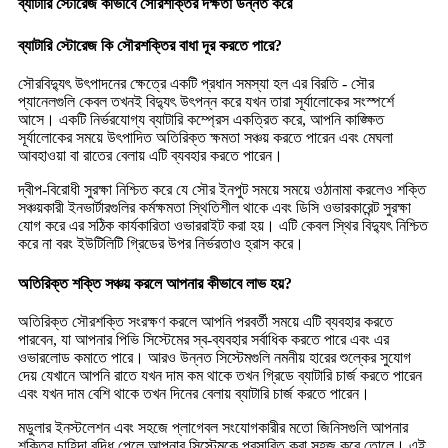
ব্যাটারি স্টোরেজ কীভাবে সৌরশক্তির দক্ষতা উন্নত করে
ব্যাটারি স্টোরেজ কি সৌরশক্তির বাধা দূর করতে পারে?
সৌরবিদ্যুৎ উৎপাদনের ক্ষেত্রে একটি প্রধান সমস্যা হল এর বিরতি - সৌর
প্যানেলগুলি কেবল তখনই বিদ্যুৎ উৎপন্ন করে যখন তারা সূর্যালোকের সংস্পর্শে
আসে। একটি নির্ভরযোগ্য ব্যাটারি কম্প্রেস একত্রিত করে, আপনি কাঙ্ক্ষিত
সূর্যালোকের সময়ে উৎপাদিত অতিরিক্ত ক্ষমতা সঞ্চয় করতে পারেন এবং মেঘলা
আবহাওয়া বা রাতের বেলায় এটি ব্যবহার করতে পারেন।
দ্বীপ-বিরোধী সুরক্ষা নিশ্চিত করে যে সৌর ইনপুট সময়ে সময়ে ওঠানামা করলেও শক্তি
সঞ্চয়কারী ইনভার্টারগুলির কর্মক্ষমতা স্থিতিশীল থাকে এবং ডিসি ওভারকারেন্ট সুরক্ষা
যোগ করে এর সঠিক কার্যকারিতা ওভাররাইট করা হয়। এটি কেবল স্থির বিদ্যুৎ নিশ্চিত
করে না বরং ইউটিলিটি গ্রিডের উপর নির্ভরতাও হ্রাস করে।
অতিরিক্ত শক্তি সঞ্চয় করলে আপনার কীভাবে লাভ হয়?
অতিরিক্ত সৌরশক্তি সংরক্ষণ করলে আপনি পরবর্তী সময়ে এটি ব্যবহার করতে
পারবেন, যা আপনার পিভি সিস্টেমের স্ব-ব্যবহার সর্বাধিক করতে পারে এবং এর
ওভারলোড কমাতে পারে। আরও উন্নত সিস্টেমগুলি নমনীয় হারের শুল্কের সুযোগ
দেয় যেখানে আপনি রাতে যখন দাম কম থাকে তখন গ্রিডে ব্যাটারি চার্জ করতে পারেন
এবং যখন দাম বেশি থাকে তখন দিনের বেলায় ব্যাটারি চার্জ করতে পারেন।
মডুলার ইনস্টলেশন এবং সহজে প্লাগেবল সংযোগকারীর মতো জিনিসগুলি আপনার
শক্তির চাহিদা বৃদ্ধি পেলে আপনার সিস্টেমকে প্রসারিত করা সহজ করে তোলে। এই