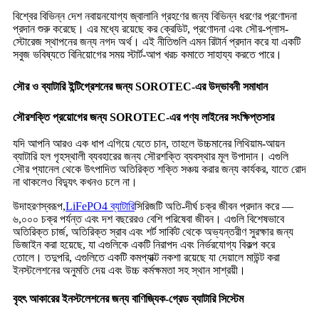
বিশ্বের বিভিন্ন দেশ নবায়নযোগ্য জ্বালানি গ্রহণের জন্য বিভিন্ন ধরণের প্রণোদনা
প্রদান শুরু করেছে। এর মধ্যে রয়েছে কর ক্রেডিট, প্রণোদনা এবং সৌর-প্লাস-
স্টোরেজ স্থাপনের জন্য নগদ অর্থ। এই নীতিগুলি এমন রিটার্ন প্রদান করে যা একটি
সবুজ ভবিষ্যতে বিনিয়োগের সময় স্টার্ট-আপ খরচ কমাতে সাহায্য করতে পারে।
সৌর ও ব্যাটারি ইন্টিগ্রেশনের জন্য SOROTEC-এর উদ্ভাবনী সমাধান
সৌরশক্তি প্রয়োগের জন্য SOROTEC-এর পণ্য লাইনের সংক্ষিপ্তসার
যদি আপনি আরও এক ধাপ এগিয়ে যেতে চান, তাহলে উচ্চমানের লিথিয়াম-আয়ন
ব্যাটারি হল গৃহস্থালী ব্যবহারের জন্য সৌরশক্তি ব্যবস্থার মূল উপাদান। এগুলি
সৌর প্যানেল থেকে উৎপাদিত অতিরিক্ত শক্তি সঞ্চয় করার জন্য কার্যকর, যাতে রোদ
না থাকলেও বিদ্যুৎ কখনও চলে না।
উদাহরণস্বরূপ,
LiFePO4 ব্যাটারি
সিরিজটি অতি-দীর্ঘ চক্র জীবন প্রদান করে —
৬,০০০ চক্র পর্যন্ত এবং দশ বছরেরও বেশি পরিষেবা জীবন। এগুলি বিশেষভাবে
অতিরিক্ত চার্জ, অতিরিক্ত স্রাব এবং শর্ট সার্কিট থেকে অভ্যন্তরীণ সুরক্ষার জন্য
ডিজাইন করা হয়েছে, যা এগুলিকে একটি নিরাপদ এবং নির্ভরযোগ্য বিকল্প করে
তোলে। তদুপরি, এগুলিতে একটি কমপ্যাক্ট নকশা রয়েছে যা দেয়ালে মাউন্ট করা
ইনস্টলেশনের অনুমতি দেয় এবং উচ্চ কর্মক্ষমতা সহ স্থান সাশ্রয়ী।
বৃহৎ আকারের ইনস্টলেশনের জন্য বাণিজ্যিক-গ্রেড ব্যাটারি সিস্টেম