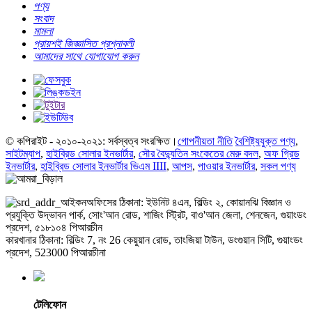
পণ্য
সংবাদ
মামলা
প্রায়শই জিজ্ঞাসিত প্রশ্নাবলী
আমাদের সাথে যোগাযোগ করুন
© কপিরাইট - ২০১০-২০২১: সর্বস্বত্ব সংরক্ষিত।
গোপনীয়তা নীতি
বৈশিষ্ট্যযুক্ত পণ্য
,
সাইটম্যাপ
,
হাইব্রিড সোলার ইনভার্টার
,
সৌর বৈদ্যুতিন সংকেতের মেরু বদল
,
অফ গ্রিড
ইনভার্টার
,
হাইব্রিড সোলার ইনভার্টার ভিএম IIII
,
আপস
,
পাওয়ার ইনভার্টার
,
সকল পণ্য
অফিসের ঠিকানা: ইউনিট ৪এন, বিল্ডিং ২, কোয়ানঝি বিজ্ঞান ও
প্রযুক্তি উদ্ভাবন পার্ক, সোং'আন রোড, শাজিং স্ট্রিট, বাও'আন জেলা, শেনজেন, গুয়াংডং
প্রদেশ, ৫১৮১০৪ পিআরচীন
কারখানার ঠিকানা: বিল্ডিং 7, নং 26 কেয়ুয়ান রোড, তাংজিয়া টাউন, ডংগুয়ান সিটি, গুয়াংডং
প্রদেশ, 523000 পিআরচীনা
টেলিফোন