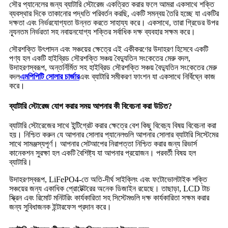
সৌর প্যানেলের জন্য ব্যাটারি স্টোরেজ একত্রিত করার ফলে আমরা একসাথে শক্তি
ব্যবস্থার দিকে তাকানোর পদ্ধতি পরিবর্তন করছি, একটি সমন্বয় তৈরি হচ্ছে যা একটির
দক্ষতা এবং নির্ভরযোগ্যতা উন্নত করতে সাহায্য করে। একসাথে, তারা গ্রিডের উপর
ন্যূনতম নির্ভরতা সহ নবায়নযোগ্য শক্তির সর্বাধিক দক্ষ ব্যবহার সক্ষম করে।
সৌরশক্তি উৎপাদন এবং সঞ্চয়ের ক্ষেত্রে এই একীকরণের উদাহরণ হিসেবে একটি
পণ্য হল একটি হাইব্রিড সৌরশক্তি সঞ্চয় বৈদ্যুতিন সংকেতের মেরু বদল,
উদাহরণস্বরূপ, অন্তর্নির্মিত সহ হাইব্রিড সৌরশক্তি সঞ্চয় বৈদ্যুতিন সংকেতের মেরু
বদল
এমপিপিটি সোলার চার্জার
এবং ব্যাটারি সমীকরণ ফাংশন যা একসাথে নির্বিঘ্নে কাজ
করে।
ব্যাটারি স্টোরেজ যোগ করার সময় আপনার কী বিবেচনা করা উচিত?
ব্যাটারি স্টোরেজের সাথে ইন্টিগ্রেট করার ক্ষেত্রে বেশ কিছু বিবেচ্য বিষয় বিবেচনা করা
হয়। নিশ্চিত করুন যে আপনার সোলার প্যানেলগুলি আপনার সোলার ব্যাটারি সিস্টেমের
সাথে সামঞ্জস্যপূর্ণ। আপনার সেটআপের নিরাপত্তা নিশ্চিত করার জন্য রিভার্স
কানেকশন সুরক্ষা হল একটি বৈশিষ্ট্য যা আপনার প্রয়োজন। পরবর্তী বিষয় হল
ব্যাটারি।
উদাহরণস্বরূপ, LiFePO4-তে অতি-দীর্ঘ সাইক্লিং এবং ফটোভোলটাইক শক্তি
সঞ্চয়ের জন্য একাধিক প্রোটেক্টরের অনেক ডিজাইন রয়েছে। তাছাড়া, LCD টাচ
স্ক্রিন এবং রিমোট মনিটরিং কার্যকারিতা সহ সিস্টেমগুলি দক্ষ কার্যকারিতা সক্ষম করার
জন্য সুবিধাজনক ইন্টারফেস প্রদান করে।