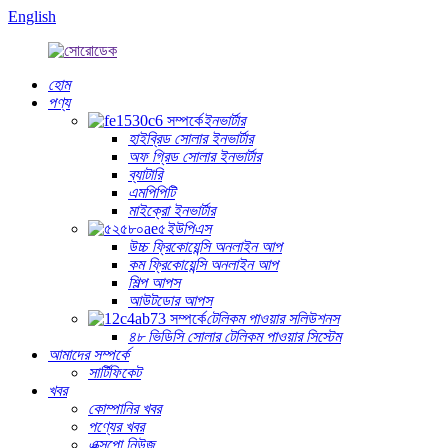
English
হোম
পণ্য
ইনভার্টার
হাইব্রিড সোলার ইনভার্টার
অফ গ্রিড সোলার ইনভার্টার
ব্যাটারি
এমপিপিটি
মাইক্রো ইনভার্টার
ইউপিএস
উচ্চ ফ্রিকোয়েন্সি অনলাইন আপ
কম ফ্রিকোয়েন্সি অনলাইন আপ
শিল্প আপস
আউটডোর আপস
টেলিকম পাওয়ার সলিউশনস
৪৮ ভিডিসি সোলার টেলিকম পাওয়ার সিস্টেম
আমাদের সম্পর্কে
সার্টিফিকেট
খবর
কোম্পানির খবর
পণ্যের খবর
এক্সপো নিউজ